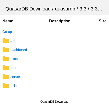
QuasarDB Download
/
quasardb
/
3.3
/
3.3.0
/
Name
Description
Size
Go up
—
—
api
—
—
dashboard
—
—
excel
—
—
rest
—
—
server
—
—
utils
—
—
QuasarDB Download