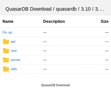
QuasarDB Download
/
quasardb
/
3.10
/
3.10.0
Name
Description
Size
Go up
—
—
api
—
—
rest
—
—
server
—
—
utils
—
—
QuasarDB Download